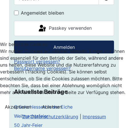
Passwort 
Angemeldet bleiben
Passkey verwenden
Wir benutzen Cookies
Anmelden
Wir nutzen Cookies auf unserer Website. Einige von ihnen
sind essenziell für den Betrieb der Seite, während andere
Passwort vergessen?
uns helfen, diese Website und die Nutzererfahrung zu
Benutzername vergessen?
verbessern (Tracking Cookies). Sie können selbst
entscheiden, ob Sie die Cookies zulassen möchten. Bitte
beachten Sie, dass bei einer Ablehnung womöglich nicht
Aktuellste Beiträge
mehr alle Funktionalitäten der Seite zur Verfügung stehen.
Akzeptieren
Ablehnen
Grünkohlessen in der Eiche
Weihnachtsfeier
Zur Datenschutzerklärung
|
Impressum
50 Jahr-Feier