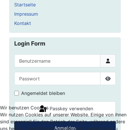
Startseite
Impressum
Kontakt
Login Form
Benutzername
Passwort
Passwort 
Angemeldet bleiben
Wir benutzen Cookies
Passkey verwenden
Wir nutzen Cookies auf unserer Website. Einige von ihnen
sind essenziell für den Betrieb der Seite, während andere
Anmelden
uns helfen, diese Website und die Nutzererfahrung zu