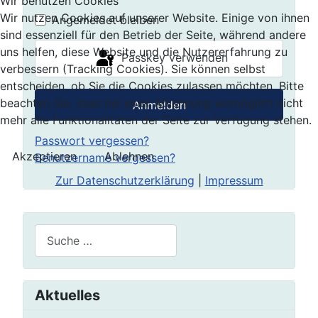
Passwort 
Wir benutzen Cookies
Wir nutzen Cookies auf unserer Website. Einige von ihnen
Angemeldet bleiben
sind essenziell für den Betrieb der Seite, während andere
uns helfen, diese Website und die Nutzererfahrung zu
Passkey verwenden
verbessern (Tracking Cookies). Sie können selbst
entscheiden, ob Sie die Cookies zulassen möchten. Bitte
beachten Sie, dass bei einer Ablehnung womöglich nicht
Anmelden
mehr alle Funktionalitäten der Seite zur Verfügung stehen.
Passwort vergessen?
Akzeptieren
Ablehnen
Benutzername vergessen?
Zur Datenschutzerklärung
|
Impressum
Suchen
Aktuelles