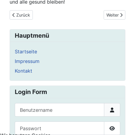
und alle gesund bleiben!
Vorheriger Beitrag: Es geht wieder los!
Nächster Beit
Zurück
Weiter
Hauptmenü
Startseite
Impressum
Kontakt
Login Form
Benutzername
Passwort